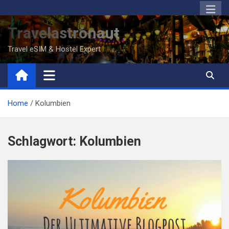
Skip
to
Travelastronaut
content
Travel eSIM & Hostel Expert
Home
Kolumbien
Schlagwort:
Kolumbien