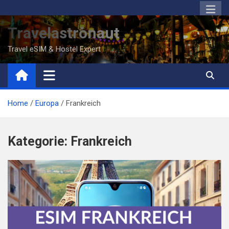
S
k
Travelastronaut
i
p
Travel eSIM & Hostel Expert
t
o
c
o
Home
Europa
Frankreich
n
t
e
Kategorie:
Frankreich
n
t