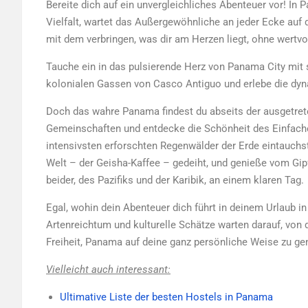
Bereite dich auf ein unvergleichliches Abenteuer vor! In 
Vielfalt, wartet das Außergewöhnliche an jeder Ecke au
mit dem verbringen, was dir am Herzen liegt, ohne wertvo
Tauche ein in das pulsierende Herz von Panama City mit 
kolonialen Gassen von Casco Antiguo und erlebe die dyn
Doch das wahre Panama findest du abseits der ausgetret
Gemeinschaften und entdecke die Schönheit des Einfache
intensivsten erforschten Regenwälder der Erde eintauchst
Welt – der Geisha-Kaffee – gedeiht, und genieße vom Gi
beider, des Pazifiks und der Karibik, an einem klaren Tag.
Egal, wohin dein Abenteuer dich führt in deinem Urlaub i
Artenreichtum und kulturelle Schätze warten darauf, von d
Freiheit, Panama auf deine ganz persönliche Weise zu ge
Vielleicht auch interessant:
Ultimative Liste der besten Hostels in Panama