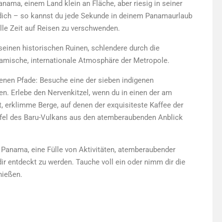
Panama, einem Land klein an Fläche, aber riesig in seiner
f dich – so kannst du jede Sekunde in deinem Panamaurlaub
lle Zeit auf Reisen zu verschwenden.
seinen historischen Ruinen, schlendere durch die
amische, internationale Atmosphäre der Metropole.
enen Pfade: Besuche eine der sieben indigenen
n. Erlebe den Nervenkitzel, wenn du in einen der am
, erklimme Berge, auf denen der exquisiteste Kaffee der
pfel des Baru-Vulkans aus den atemberaubenden Anblick
n Panama, eine Fülle von Aktivitäten, atemberaubender
ir entdeckt zu werden. Tauche voll ein oder nimm dir die
nießen.