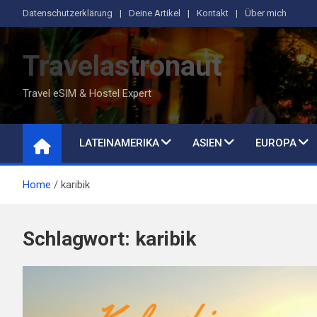
Skip
Datenschutzerklärung
Deine Artikel
Kontakt
Über mich
to
content
Travelastronaut
Travel eSIM & Hostel Expert
LATEINAMERIKA
ASIEN
EUROPA
Home
karibik
Schlagwort:
karibik