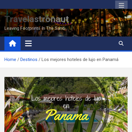
Saltar
al
Travelastronaut
contenido
Leaving Footprints In The Sand
Home
Destinos
Los mejores hoteles de lujo en Panamá