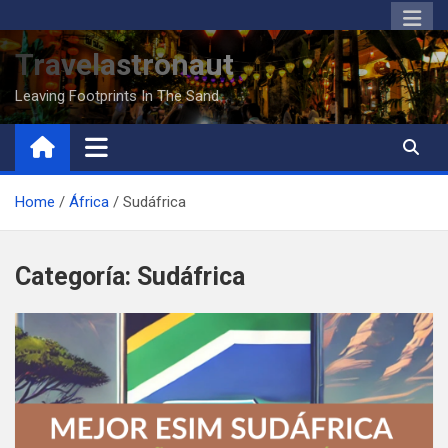
S
a
Travelastronaut
l
t
Leaving Footprints In The Sand
a
r
a
l
Home
África
Sudáfrica
c
o
n
Categoría:
Sudáfrica
t
e
n
i
d
o