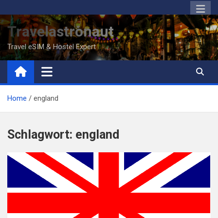
Skip
to
Travelastronaut
content
Travel eSIM & Hostel Expert
Home
england
Schlagwort:
england