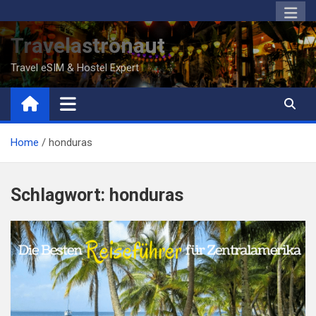
Skip
to
Travelastronaut
content
Travel eSIM & Hostel Expert
Home
honduras
Schlagwort:
honduras